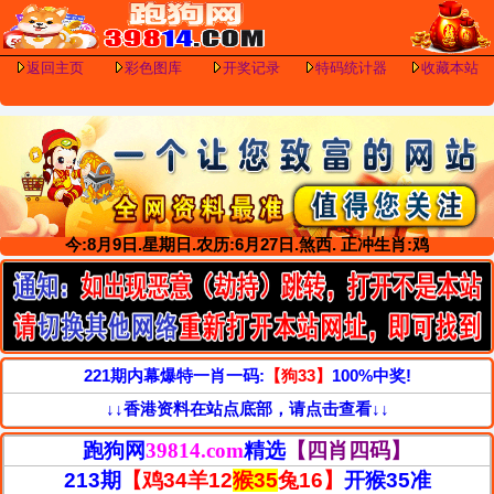
返回主页
彩色图库
开奖记录
特码统计器
收藏本站
今:
8
月
9
日.
星期日.
农历:
6
月
27
日.
煞
西.
正冲生肖:
鸡
221期内幕爆特一肖一码:
【狗33】
100%中奖!
↓↓香港资料在站点底部，请点击查看↓↓
跑狗网
39814.com
精选
【四肖四码】
213期
【鸡34羊12
猴35
兔16】
开猴35准