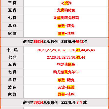
三 肖
龙
虎
狗
五 肖
龙
虎
狗猪兔
七 肖
龙
虎
狗猪兔猴鸡
单 双
单数
+猪兔
家 野
野兽
+猪狗
跑狗网
39814
原版独创→219期:开
鼠43
准
十二码
20,21,27,28,31,32,33,36,
43
,44,45,48
七 码
27,28,31,32,33,36,
43
,44
五 肖
狗龙猪
鼠
兔
七 肖
狗龙猪
鼠
兔羊牛
单 双
单数
+猪兔
波 色
蓝波+
绿波
家 野
野兽
+猪狗
跑狗网
39814
原版独创→221期:开
？？
准