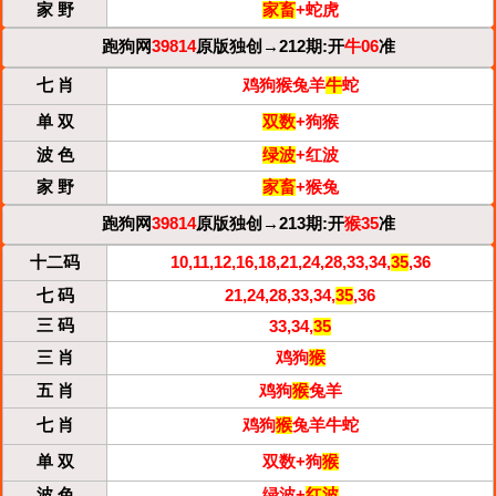
家 野
家畜
+蛇虎
跑狗网
39814
原版独创→212期:开
牛06
准
七 肖
鸡狗猴兔羊
牛
蛇
单 双
双数
+狗猴
波 色
绿波
+红波
家 野
家畜
+猴兔
跑狗网
39814
原版独创→213期:开
猴35
准
十二码
10,11,12,16,18,21,24,28,33,34,
35
,36
七 码
21,24,28,33,34,
35
,36
三 码
33,34,
35
三 肖
鸡狗
猴
五 肖
鸡狗
猴
兔羊
七 肖
鸡狗
猴
兔羊牛蛇
单 双
双数+狗
猴
波 色
绿波+
红波