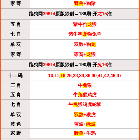
家 野
野兽
+狗猪
跑狗网
39814
原版独创→189期:开
龙15
准
五 肖
猪牛狗
龙
猴
七 肖
猪牛狗
龙
猴兔羊
单 双
双数+狗
龙
家 野
家畜+
龙
猴
跑狗网
39814
原版独创→190期:开
兔16
准
十二码
10,11,
16
,26,28,34,38,40,41,42,46,47
三 肖
牛
兔
猴
五 肖
牛
兔
猴鸡虎
七 肖
牛
兔
猴鸡虎蛇鼠
单 双
双数
+猴虎
波 色
蓝波+
绿波
家 野
野兽
+牛鸡