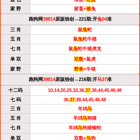
家 野
家畜+
猴
兔
跑狗网
39814
原版独创→221期:开
兔04
准
三 肖
鼠
兔
蛇
五 肖
鼠
兔
蛇牛猪
七 肖
鼠
兔
蛇牛猪虎龙
单 双
双数
+鼠虎
家 野
野兽
+牛猪
跑狗网
39814
原版独创→216期:开
马37
准
十二码
10,14,20,25,32,36,
37
,38,44,45,46,48
七 码
36,
37
,38,44,45,46,48
三 肖
羊鸡
马
五 肖
羊鸡
马
狗猪
七 肖
羊鸡
马
狗猪猴蛇
单 双
双数+
马
狗