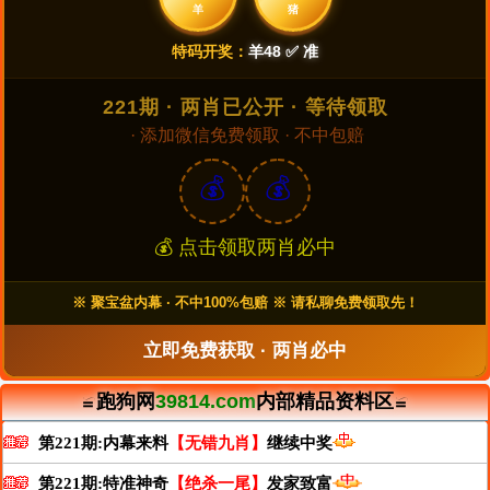
羊
猪
特码开奖：
羊48 ✅ 准
221期 · 两肖已公开 · 等待领取
· 添加微信免费领取 · 不中包赔
💰
💰
💰 点击领取两肖必中
※ 聚宝盆内幕 · 不中100%包赔 ※ 请私聊免费领取先！
立即免费获取 · 两肖必中
≌跑狗网
39814.com
内部精品资料区≌
第221期:内幕来料
【无错九肖】
继续中奖
第221期:特准神奇
【绝杀一尾】
发家致富