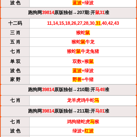
波 色
蓝波
+绿波
跑狗网
39814
原版独创→207期:开
鼠31
准
十二码
11,14,15,18,26,27,28,30,
31
,40,42,43
三 肖
猴蛇
鼠
五 肖
猴蛇
鼠
牛龙
七 肖
猴蛇
鼠
牛龙兔猪
单 双
双数+猴
鼠
波 色
蓝波
+绿波
家 野
野兽
+牛猪
跑狗网
39814
原版独创→210期:开
马49
准
七 肖
龙羊虎鸡牛蛇
马
跑狗网
39814
原版独创→211期:开
马01
准
七 肖
鸡狗猪蛇虎
马
猴
波 色
绿波+
红波