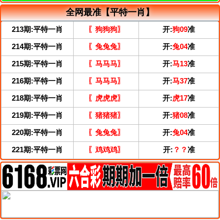
全网最准【平特一肖】
213期:平特一肖
〖狗狗狗〗
开:
狗09
准
214期:平特一肖
〖兔兔兔〗
开:
兔04
准
215期:平特一肖
〖马马马〗
开:
马13
准
216期:平特一肖
〖马马马〗
开:
马37
准
218期:平特一肖
〖虎虎虎〗
开:
虎17
准
219期:平特一肖
〖猪猪猪〗
开:
猪08
准
220期:平特一肖
〖兔兔兔〗
开:
兔04
准
221期:平特一肖
〖鸡鸡鸡〗
开:
？？
准