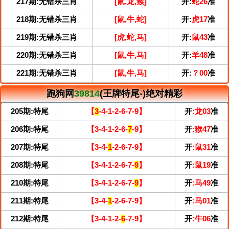
217期:无错杀三肖
[鼠,龙,猴]
开:
蛇26
准
218期:无错杀三肖
[鼠,牛,蛇]
开:
虎17
准
219期:无错杀三肖
[虎,蛇,马]
开:
鼠43
准
220期:无错杀三肖
[鼠,牛,马]
开:
羊48
准
221期:无错杀三肖
[鼠,牛,马]
开:
？00
准
跑狗网
39814
(王牌特尾-)绝对精彩
205期:特尾
【
3
-4-1-2-6-7-9】
开
:龙03
准
206期:特尾
【3-4-1-2-6-
7
-9】
开
:猴47
准
207期:特尾
【3-4-
1
-2-6-7-9】
开
:鼠31
准
208期:特尾
【3-4-1-2-6-7-
9
】
开
:鼠19
准
210期:特尾
【3-4-1-2-6-7-
9
】
开
:马49
准
211期:特尾
【3-4-
1
-2-6-7-9】
开
:马01
准
212期:特尾
【3-4-1-2-
6
-7-9】
开
:牛06
准