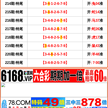
214期:特尾
【3-
4
-1-2-6-7-9】
开
:兔04
准
215期:特尾
【3-
4
-8-2-6-7-9】
开
:蛇14
准
216期:特尾
【3-4-8-2-6-
7
-9】
开
:马37
准
217期:特尾
【3-4-8-2-
6
-7-9】
开
:蛇26
准
218期:特尾
【3-4-8-2-5-
7
-9】
开
:虎17
准
219期:特尾
【
3
-4-8-2-5-7-9】
开
:鼠43
准
220期:特尾
【3-4-
8
-2-5-7-9】
开
:羊48
准
221期:特尾
【3-4-8-2-5-7-9】
开
:？00
准